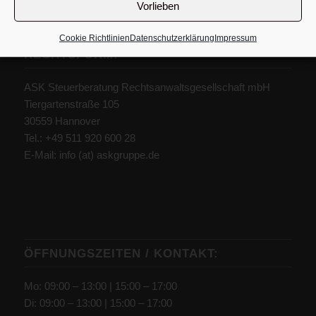
Vorlieben
Cookie Richtlinien
Datenschutzerklärung
Impressum
RECHTSFORM:
ASK Steuerberatung Rechtsanwaltsgesellschaft mbH
Tiergartenstraße 105
30559 Hannover
Tel.: +49 511 920 600 28
E-Mail: info (at) askgruppe.de
ÖFFNUNGSZEITEN / KONTAKT:
Mo: 09:00 – 13:00 | 15:00 – 17:00
Di: 09:00 – 13:00 | 15:00 – 17:00