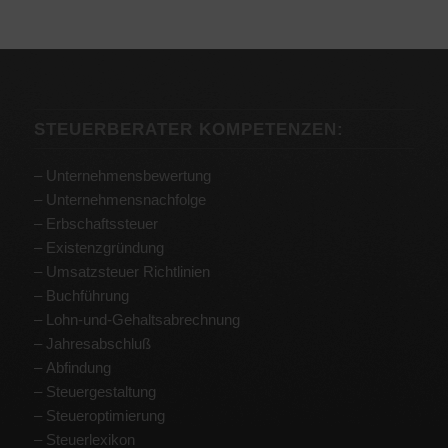
STEUERBERATER KOMPETENZEN:
–
Unternehmensbewertung
–
Unternehmensnachfolge
–
Erbschaftssteuer
–
Existenzgründung
–
Umsatzsteuer Richtlinien
–
Buchführung
–
Lohn-und-Gehaltsabrechnung
–
Jahresabschluß
–
Abfindung
– Steuergestaltung
– Steueroptimierung
–
Steuerlexikon