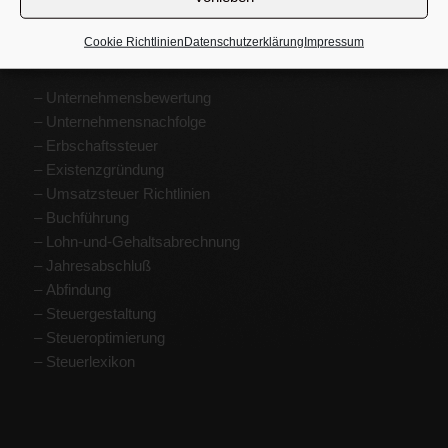
Cookie Richtlinien
Datenschutzerklärung
Impressum
STEUERBERATER KOMPETENZEN:
–
Unternehmensbewertung
–
Unternehmensnachfolge
–
Erbschaftssteuer
–
Existenzgründung
–
Umsatzsteuer Richtlinien
–
Buchführung
–
Lohn-und-Gehaltsabrechnung
–
Jahresabschluß
–
Abfindung
– Steuergestaltung
– Steueroptimierung
–
Steuerlexikon