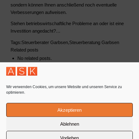
sondern können Ihnen anschließend noch eventuelle
Verbesserungen aufweisen.
Stehen betriebswirtschaftliche Probleme an oder ist eine
Investition angedacht?…
Tags:Steuerberater Garbsen,Steuerberatung Garbsen
Related posts
No related posts.
/
10. JUNI 2021
VON
ADMIN
Wir verwenden Cookies, um unsere Website und unseren Service zu
optimieren.
Akzeptieren
Ablehnen
Vorlieben