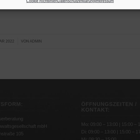
Cookie Richtlinien
Datenschutzerklärung
Impressum
AR 2022
VON
ADMIN
TSFORM:
ÖFFNUNGSZEITEN /
KONTAKT:
erberatung
Mo: 09:00 – 13:00 | 15:00 – 
waltsgesellschaft mbH
Di: 09:00 – 13:00 | 15:00 – 1
enstraße 105
Mi: 08:30 – 15:00