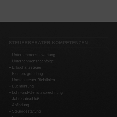
STEUERBERATER KOMPETENZEN:
–
Unternehmensbewertung
–
Unternehmensnachfolge
–
Erbschaftssteuer
–
Existenzgründung
–
Umsatzsteuer Richtlinien
–
Buchführung
–
Lohn-und-Gehaltsabrechnung
–
Jahresabschluß
–
Abfindung
– Steuergestaltung