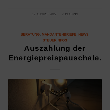
/
12. AUGUST 2022
VON
ADMIN
BERATUNG
,
MANDANTENBRIEFE
,
NEWS
,
STEUERINFOS
Auszahlung der
Energiepreispauschale.