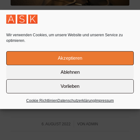
Tags:Energiepreispauschale,Steuerberater Hannover
Related posts
Werbungskosten Arbeitszimmer (0)
Wir verwenden Cookies, um unsere Website und unseren Service zu
Wenn das Finanzamt gegen den Datenschutz
optimieren.
verstößt. (0)
Was gilt für tarifliche Zuschüsse in Bezug auf
Akzeptieren
steuerfreie Einkünfte. (0)
Wann greift die Umsatzsteuerpflicht bei online Spiele?
Ablehnen
(0)
Vorlieben
Unternehmensnachfolge bei Erbengemeinschaft. (0)
Cookie Richtlinien
Datenschutzerklärung
Impressum
…
/
6. AUGUST 2022
VON
ADMIN